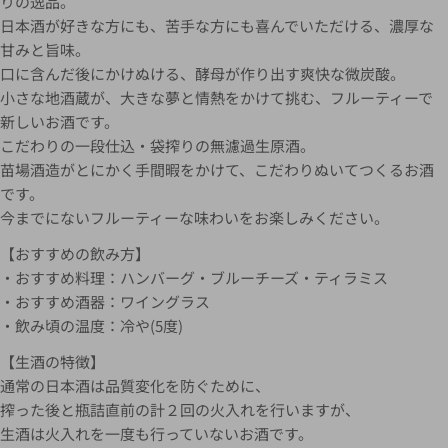
りの逸品。
日本酒が好きな方にも、苦手な方にも喜んでいただける、濃厚な
甘みと旨味。
口に含んだ後にかけぬける、酵母が作り出す爽快な微炭酸。
小さな地酒蔵が、大きな夢と情熱をかけて挑む、フルーティーで
新しいお酒です。
こだわりの一段仕込・袋搾りの無濾過生原酒。
苗場酒造がとにかく手間暇をかけて、こだわりぬいてつくるお酒
です。
今までにないフルーティーな味わいをお楽しみください。
【おすすめの飲み方】
・おすすめ料理：ハンバーグ・ブルーチーズ・ティラミス
・おすすめ酒器：ワイングラス
・飲み頃の温度：冷や(5度)
【生酒の特徴】
通常の日本酒は品質変化を防ぐために、
搾った後と瓶詰直前の計２回の火入れを行いますが、
生酒は火入れを一度も行っていないお酒です。