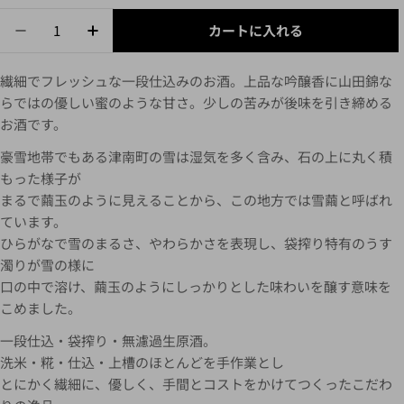
カートに入れる
繊細でフレッシュな一段仕込みのお酒。上品な吟醸香に山田錦な
らではの優しい蜜のような甘さ。少しの苦みが後味を引き締める
お酒です。
豪雪地帯でもある津南町の雪は湿気を多く含み、石の上に丸く積
もった様子が
まるで繭玉のように見えることから、この地方では雪繭と呼ばれ
ています。
ひらがなで雪のまるさ、やわらかさを表現し、袋搾り特有のうす
濁りが雪の様に
口の中で溶け、繭玉のようにしっかりとした味わいを醸す意味を
こめました。
一段仕込・袋搾り・無濾過生原酒。
洗米・糀・仕込・上槽のほとんどを手作業とし
とにかく繊細に、優しく、手間とコストをかけてつくったこだわ