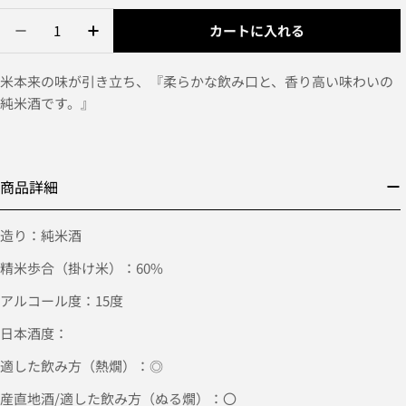
カートに入れる
米本来の味が引き立ち、『柔らかな飲み口と、香り高い味わいの
純米酒です。』
商品詳細
造り：純米酒
精米歩合（掛け米）：60%
アルコール度：15度
日本酒度：
適した飲み方（熱燗）：◎
産直地酒/適した飲み方（ぬる燗）：〇