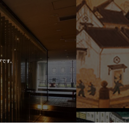
プです。
。