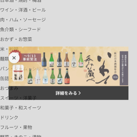
ワイン・洋酒・ビール
肉・ハム・ソーセージ
魚介類・シーフード
おかず・お惣菜
米・粉類
麺類
パン・ジャム・シリアル
缶詰・瓶詰・レトルト
おつまみ
詳細をみる
スイーツ・洋菓子
和菓子・和スイーツ
ドリンク
フルーツ・果物
野菜・きのこ・漬物