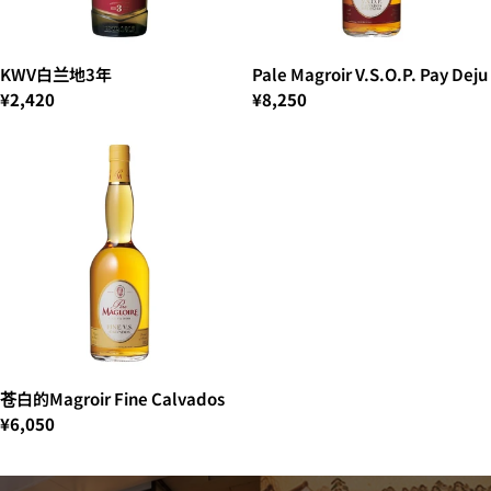
KWV白兰地3年
Pale Magroir V.S.O.P. Pay Deju
¥2,420
¥8,250
苍白的Magroir Fine Calvados
¥6,050