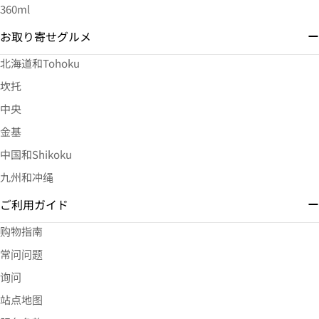
360ml
お取り寄せグルメ
北海道和Tohoku
坎托
中央
金基
中国和Shikoku
九州和冲绳
ご利用ガイド
购物指南
常问问题
询问
站点地图