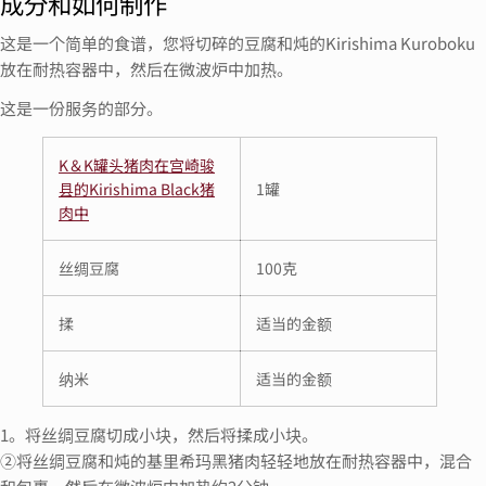
成分和如何制作
这是一个简单的食谱，您将切碎的豆腐和炖的Kirishima Kuroboku
放在耐热容器中，然后在微波炉中加热。
这是一份服务的部分。
K＆K罐头猪肉在宫崎骏
县的Kirishima Black猪
1罐
肉中
丝绸豆腐
100克
揉
适当的金额
纳米
适当的金额
1。将丝绸豆腐切成小块，然后将揉成小块。
②将丝绸豆腐和炖的基里希玛黑猪肉轻轻地放在耐热容器中，混合