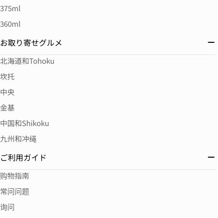
375ml
360ml
お取り寄せグルメ
北海道和Tohoku
坎托
中央
金基
中国和Shikoku
九州和冲绳
ご利用ガイド
购物指南
常问问题
询问