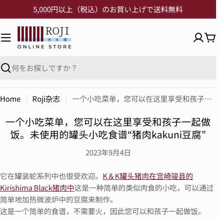
5,000円以上（税込）のお買い上げで送料無料
Home
Roji杂志
一个小吃菜单，您可以在这里享受和孩子一起做饭。未使用的罐头小吃食谱“猪肉kakuni豆腐”
一个小吃菜单，您可以在这里享受和孩子一起做
饭。未使用的罐头小吃食谱“猪肉kakuni豆腐”
2023年9月4日
它在罐装蛇系列中也很受欢迎。
K＆K罐头猪肉在宫崎骏县的
Kirishima Black猪肉中
这是一种简单的类似肉食的小吃，可以通过
简单地加热微波炉中的豆腐来制作。
这是一个简单的食谱，不需要火，因此您可以和孩子一起做饭。