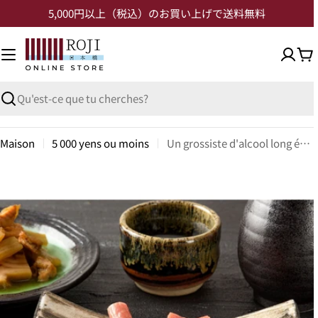
5,000円以上（税込）のお買い上げで送料無料
Maison
5 000 yens ou moins
Un grossiste d'alcool long établi a un connaisseurs yamagata porc japonais salami