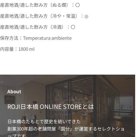
産直地酒/適した飲み方（ぬる燗）：〇
産直地酒/適した飲み方（冷や・常温）：◎
産直地酒/適した飲み方（冷酒）：〇
保存方法：Temperatura ambiente
内容量：1800 ml
About
ROJI日本橋 ONLINE STOREとは
日本橋のたもとで歴史を紡いできた
創業300年超の老舗問屋「国分」が運営するセレクトショ
ップです。