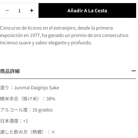
Añadir A La Cesta
Concurso de licores en el extranjero, desde la primera
exposición en 1977, ha ganado un premio de oro consecutivo.
Incienso suave y sabor elegante y profundo.
商品詳細
造り：Junmai Daiginjo Sake
精米歩合（掛け米）：38%
アルコール度：16 grados
日本酒度：+1
適した飲み方（熱燗）：×