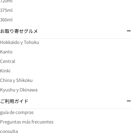
720ml
375ml
360ml
お取り寄せグルメ
Hokkaido y Tohoku
Kanto
Central
Kinki
China y Shikoku
Kyushu y Okinawa
ご利用ガイド
guía de compras
Preguntas más frecuentes
consulta