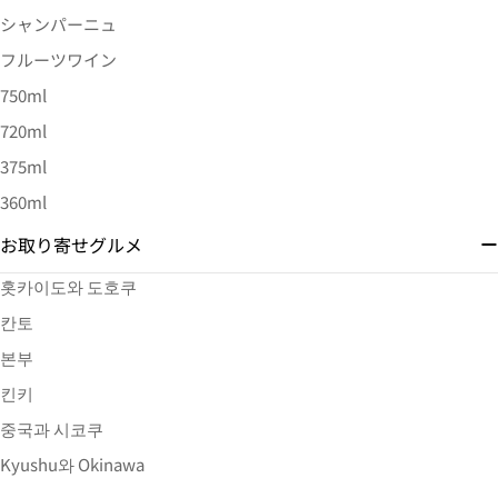
シャンパーニュ
フルーツワイン
750ml
720ml
375ml
360ml
お取り寄せグルメ
홋카이도와 도호쿠
칸토
본부
킨키
중국과 시코쿠
Kyushu와 Okinawa