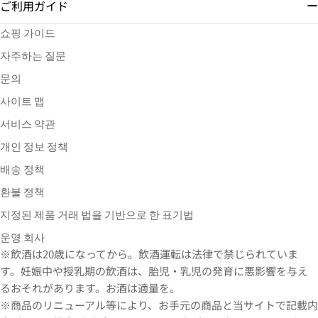
ご利用ガイド
쇼핑 가이드
자주하는 질문
문의
사이트 맵
서비스 약관
개인 정보 정책
배송 정책
환불 정책
지정된 제품 거래 법을 기반으로 한 표기법
운영 회사
※飲酒は20歳になってから。飲酒運転は法律で禁じられていま
す。妊娠中や授乳期の飲酒は、胎児・乳児の発育に悪影響を与え
るおそれがあります。お酒は適量を。
※商品のリニューアル等により、お手元の商品と当サイトで記載内