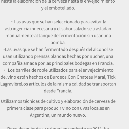
hasta la elaboración de la cerveza hasta el envejecimiento
y el embotellado.
・
Las uvas que se han seleccionado para evitar la
astringencia innecesaria y el sabor salado se trasladan
manualmente al tanque de fermentación sin usar una
bomba.
-Las uvas que se han fermentado después del alcohol se
usan utilizando prensas blandas hechas por Bucher, una
compañía amada por las principales bodegas en Francia.
・ Los barriles de roble utilizados para el envejecimiento
del vino están hechos de Burdeos.
Con Chateau Maral, Tick
Lagravière
Los artículos de la misma calidad se transportan
desde Francia.
Utilizamos técnicas de cultivo y elaboración de cerveza de
primera clase para producir vino con uvas locales en
Argentina, un mundo nuevo.
Poco después de su primer lanzamiento en 2011, ha